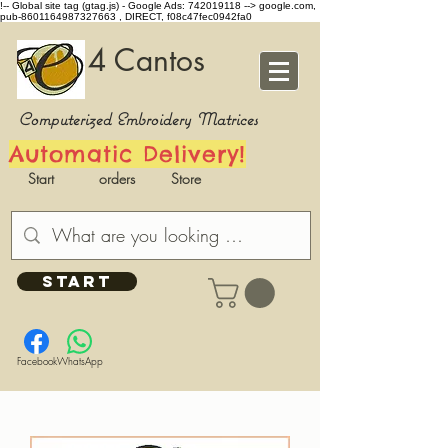
!-- Global site tag (gtag.js) - Google Ads: 742019118 -->
google.com,
pub-8601164987327663 , DIRECT, f08c47fec0942fa0
4 Cantos
Computerized Embroidery Matrices
Automatic Delivery!
Start
orders
Store
START
Facebook
WhatsApp