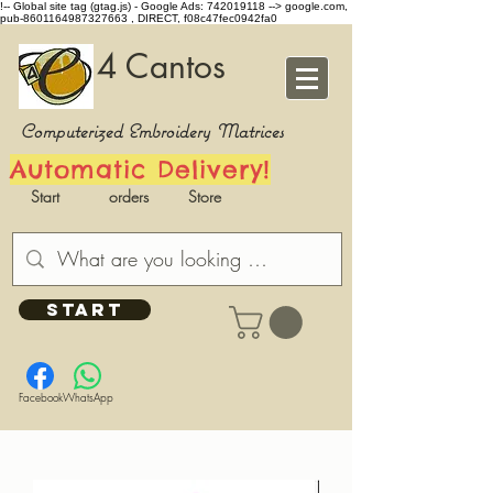
!-- Global site tag (gtag.js) - Google Ads: 742019118 -->
google.com,
pub-8601164987327663 , DIRECT, f08c47fec0942fa0
4 Cantos
Computerized Embroidery Matrices
Automatic Delivery!
Start
orders
Store
START
Facebook
WhatsApp