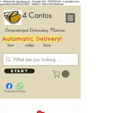
!-- Global site tag (gtag.js) - Google Ads: 742019118 -->
google.com,
pub-8601164987327663 , DIRECT, f08c47fec0942fa0
4 Cantos
Computerized Embroidery Matrices
Automatic Delivery!
Start
orders
Store
START
Facebook
WhatsApp