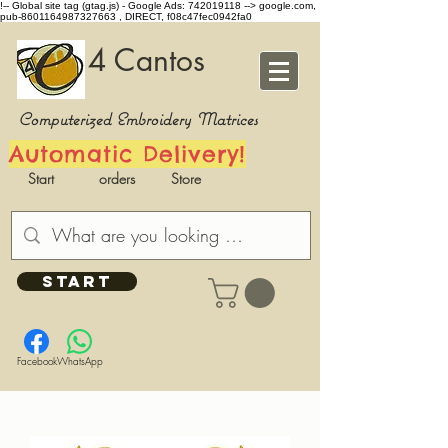
!-- Global site tag (gtag.js) - Google Ads: 742019118 -->
google.com,
pub-8601164987327663 , DIRECT, f08c47fec0942fa0
4 Cantos
Computerized Embroidery Matrices
Automatic Delivery!
Start
orders
Store
START
Facebook
WhatsApp