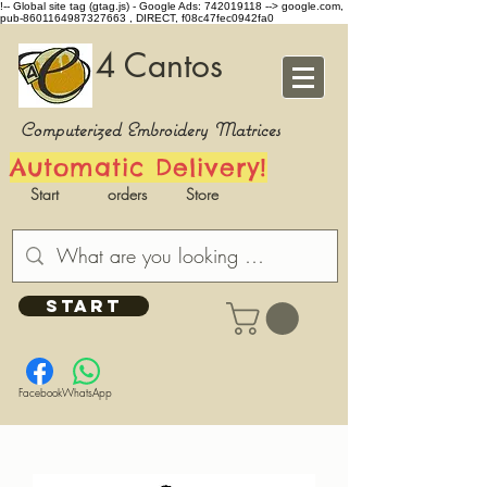
!-- Global site tag (gtag.js) - Google Ads: 742019118 -->
google.com,
pub-8601164987327663 , DIRECT, f08c47fec0942fa0
4 Cantos
Computerized Embroidery Matrices
Automatic Delivery!
Start
orders
Store
START
Facebook
WhatsApp