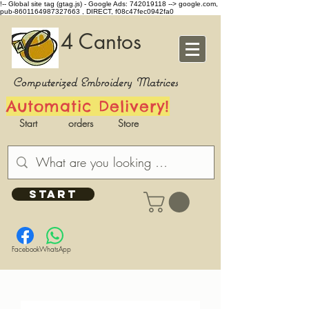
!-- Global site tag (gtag.js) - Google Ads: 742019118 -->
google.com,
pub-8601164987327663 , DIRECT, f08c47fec0942fa0
4 Cantos
Computerized Embroidery Matrices
Automatic Delivery!
Start
orders
Store
START
Facebook
WhatsApp