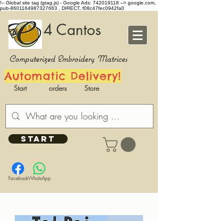
!-- Global site tag (gtag.js) - Google Ads: 742019118 -->
google.com,
pub-8601164987327663 , DIRECT, f08c47fec0942fa0
4 Cantos
Computerized Embroidery Matrices
Automatic Delivery!
Start
orders
Store
START
Facebook
WhatsApp