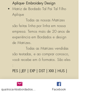
Aplique- Embroidery Design
Matriz de Bordado Tal Pai Tal Filho
Aplique
Todas as nossas Matrizes
são feitas linha por linha em nossa
empresa. Temos mais de 20 anos de
experiência em Bordados e design
de Matrizes.
Todas as Matrizes vendidas
são testadas, e ao comprar conosco,
você recebe em 6 formatos. São eles
:
PES | JEF | EXP | DST | XXX | HUS |
Você receberá um LINK com seu
produto, para ser baixado pós
quatrocantosbordados@hotmail.com
Facebook
confirmação de compra verificada,
AUTOMATICAMENTE pelo SITE.