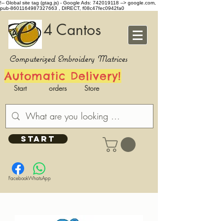
!-- Global site tag (gtag.js) - Google Ads: 742019118 -->
google.com,
pub-8601164987327663 , DIRECT, f08c47fec0942fa0
4 Cantos
Computerized Embroidery Matrices
Automatic Delivery!
Start
orders
Store
START
Facebook
WhatsApp