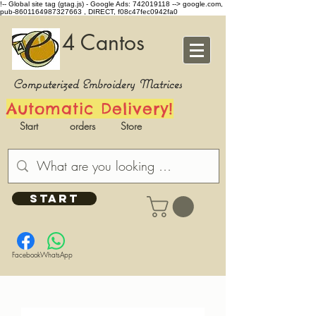
!-- Global site tag (gtag.js) - Google Ads: 742019118 -->
google.com,
pub-8601164987327663 , DIRECT, f08c47fec0942fa0
4 Cantos
Computerized Embroidery Matrices
Automatic Delivery!
Start
orders
Store
START
Facebook
WhatsApp